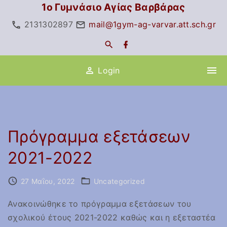
S
1ο Γυμνάσιο Αγίας Βαρβάρας
k
2131302897
mail@1gym-ag-varvar.att.sch.gr
i
f
p
a
c
t
e
Login
o
b
o
c
o
k
o
n
t
Πρόγραμμα εξετάσεων
e
2021-2022
n
t
27 Μαΐου, 2022
Uncategorized
Ανακοινώθηκε το πρόγραμμα εξετάσεων του
σχολικού έτους 2021-2022 καθώς και η εξεταστέα