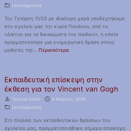
ι
0
Uncategorized
κ
2
Την Τετάρτη 11/03 με ιδιαίτερη χαρά υποδεχτήκαμε
ό
5
στο σχολείο μας την κυρία Πανάγου, από το
Σ
–
«Δίκτυο για τα δικαιώματα του παιδιού», η οποία
υ
2
πραγματοποίησε μια ενημερωτική δράση στους
ν
0
"
μαθητές της
…
Περισσότερα
έ
2
δ
δ
6
ι
ρ
"
κ
ι
Εκπαιδευτική επίσκεψη στην
α
ο
έκθεση για τον Vincent van Gogh
ι
Σ
ώ
χ
Teacher Editor
6 Μαρτίου, 2026
μ
ο
Uncategorized
α
λ
Στο πλαίσιο των εκπαιδευτικών δράσεων του
τ
ι
σχολείου μας, πραγματοποιήθηκε σήμερα επίσκεψη
α
κ