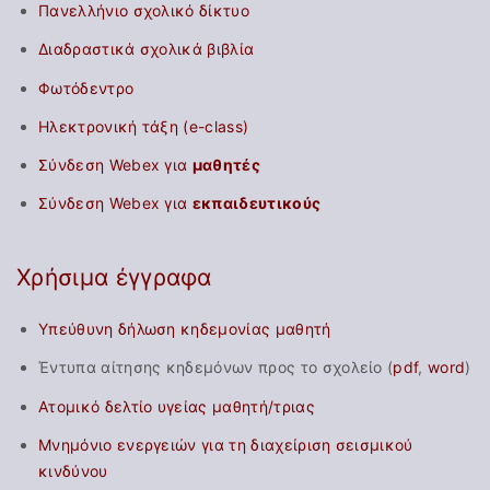
π
Πανελλήνιο σχολικό δίκτυο
σ
"
ω
έ
Δ
ο
φ
Διαδραστικά σχολικά βιβλία
ν
ς
ι
α
"
ί
"
δ
Φωτόδεντρο
λ
η
α
Ηλεκτρονική τάξη (e-class)
ι
σ
σ
Σύνδεση Webex για
μαθητές
σ
κ
η
τ
Σύνδεση Webex για
εκπαιδευτικούς
α
ά
ή
λ
ρ
ρ
ί
Χρήσιμα έγγραφα
ι
θ
α
ο
2
ρ
Υπεύθυνη δήλωση κηδεμονίας μαθητή
-
0
ω
Έντυπα αίτησης κηδεμόνων προς το σχολείο (
pdf
,
word
)
Π
2
ν
ρ
Ατομικό δελτίο υγείας μαθητή/τριας
5
α
–
Μνημόνιο ενεργειών για τη διαχείριση σεισμικού
κ
2
κινδύνου