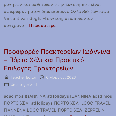
μαθητών και μαθητριών στην έκθεση που είναι
π
ή
αφιερωμένη στον διακεκριμένο Ολλανδό ζωγράφο
α
ς
Vincent van Gogh. Η έκθεση, αξιοποιώντας
ι
Δ
"
σύγχρονα
…
Περισσότερα
δ
ι
Ε
ι
α
κ
ο
μ
π
ύ
ε
Προσφορές Πρακτορείων Ιωάννινα
α
"
σ
– Πόρτο Χέλι και Πρακτικό
ι
ο
Επιλογής Πρακτορείων
δ
λ
ε
ά
Teacher Editor
6 Μαρτίου, 2026
υ
β
Uncategorized
τ
η
ι
acadimos ΙΩΑΝΝΙΝΑ atHolidays ΙΩΑΝΝΙΝΑ acadimos
σ
κ
ΠΟΡΤΟ ΧΕΛΙ atHolidays ΠΟΡΤΟ ΧΕΛΙ LOOC TRAVEL
η
ή
ΓΙΑΝΝΕΝΑ LOOC TRAVEL ΠΟΡΤΟ ΧΕΛΙ ZEPPELIN
ς