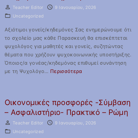
η
ε
ρ
Teacher Editor
9 Ιανουαρίου, 2026
γ
ί
ύ
Uncategorized
ι
ω
ξ
α
ν
Αξιότιμοι γονείς/κηδεμόνες Σας ενημερώνουμε ότι
ε
τ
Ι
το σχολείο μας κάθε Παρασκευή θα επισκέπτεται
ι
ο
ω
ψυχολόγος για μαθητές και γονείς, συζητώντας
ς
ν
ά
θέματα που χρήζουν ψυχοκοινωνικής υποστήριξης.
ε
V
ν
Όποιος/α γονέας/κηδεμόνας επιθυμεί συνάντηση
κ
i
"
ν
με τη Ψυχολόγο
…
Περισσότερα
δ
n
Σ
ι
ή
c
υ
ν
λ
e
ν
α
ω
Οικονομικές προσφορές -Σύμβαση
n
α
–
σ
– Ασφαλιστήριο- Πρακτικό – Ρώμη
t
ν
Π
η
v
τ
ό
ς
Teacher Editor
9 Ιανουαρίου, 2026
a
ή
ρ
ε
Uncategorized
n
σ
τ