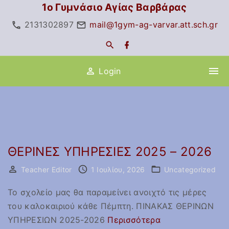
S
1ο Γυμνάσιο Αγίας Βαρβάρας
k
2131302897
mail@1gym-ag-varvar.att.sch.gr
i
f
p
a
c
t
e
Login
o
b
o
c
o
k
o
n
t
e
ΘΕΡΙΝΕΣ ΥΠΗΡΕΣΙΕΣ 2025 – 2026
n
Teacher Editor
1 Ιουλίου, 2026
Uncategorized
t
Το σχολείο μας θα παραμείνει ανοιχτό τις μέρες
του καλοκαιριού κάθε Πέμπτη. ΠΙΝΑΚΑΣ ΘΕΡΙΝΩΝ
"
ΥΠΗΡΕΣΙΩΝ 2025-2026
Περισσότερα