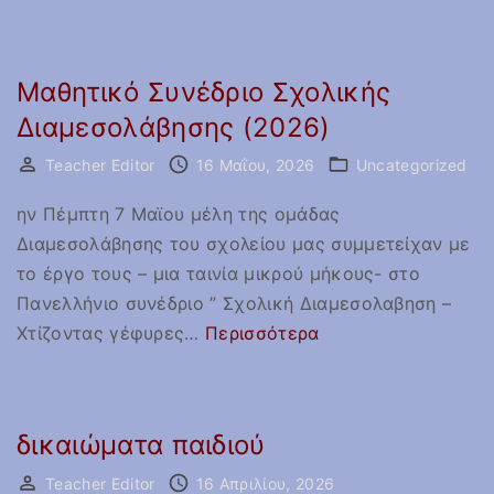
Θ
Ε
Ρ
Μαθητικό Συνέδριο Σχολικής
Ι
Διαμεσολάβησης (2026)
Ν
Ε
Teacher Editor
16 Μαΐου, 2026
Uncategorized
Σ
ην Πέμπτη 7 Μαϊου μέλη της ομάδας
Υ
Διαμεσολάβησης του σχολείου μας συμμετείχαν με
Π
το έργο τους – μια ταινία μικρού μήκους- στο
Η
Πανελλήνιο συνέδριο ” Σχολική Διαμεσολαβηση –
Ρ
"
Χτίζοντας γέφυρες
…
Περισσότερα
Ε
Μ
Σ
α
Ι
θ
Ε
δικαιώματα παιδιού
η
Σ
τ
Teacher Editor
16 Απριλίου, 2026
2