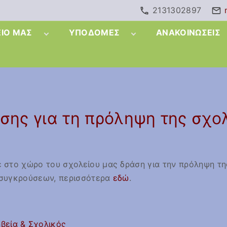
2131302897
ΕΊΟ ΜΑΣ
ΥΠΟΔΟΜΈΣ
ΑΝΑΚΟΙΝΏΣΕΙΣ
Υπεύθυνοι
Βιβλιοθήκη
Εργαστήριο
Στήριξη-
Υπολογιστών
αξης
ης για τη πρόληψη της σχολ
Εργαστήριο
ς για την
Τεχνολογίας
θητών/
Αίθουσα Χημείας
τουργίας
 στο χώρο του σχολείου μας δράση για την πρόληψη τη
Αθλητικές
εγκαταστάσεις
η συγκρούσεων, περισσότερα
εδώ
.
πρόγραμμα
ς γονέων
βεία & Σχολικός