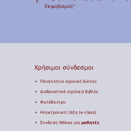
Εκφοβισμός”
Πρόγραμμα
εξετάσεων
Εξεταστέα 
Εσωτερικό
Κανονισμός
Αυτο-αξιολ
σχολικής μ
Χρήσιμοι σύνδεσμοι
Πανελλήνιο σχολικό δίκτυο
Διαδραστικά σχολικά βιβλία
Φωτόδεντρο
Ηλεκτρονική τάξη (e-class)
Σύνδεση Webex για
μαθητές