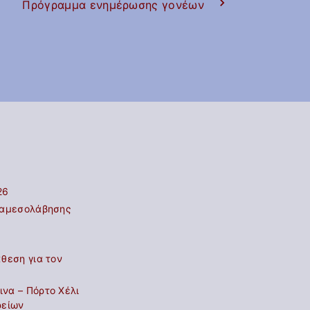
Πρόγραμμα ενημέρωσης γονέων
26
ιαμεσολάβησης
θεση για τον
να – Πόρτο Χέλι
ρείων