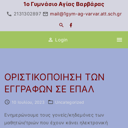
S
1ο Γυμνάσιο Αγίας Βαρβάρας
k
2131302897
mail@1gym-ag-varvar.att.sch.gr
i
f
p
a
c
t
e
Login
o
b
o
c
o
k
o
n
t
ΟΡΙΣΤΙΚΟΠΟΙΗΣΗ ΤΩΝ
e
ΕΓΓΡΑΦΩΝ ΣΕ ΕΠΑΛ
n
t
10 Ιουλίου, 2023
Uncategorized
Ενημερώνουμε τους γονείς/κηδεμόνες των
μαθητών/τριών που έχουν κάνει ηλεκτρονική